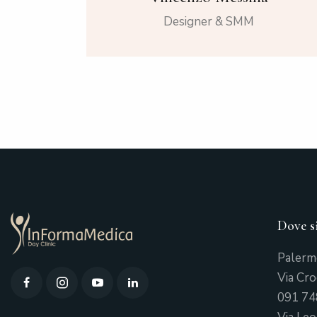
Designer & SMM
Dove s
Paler
Via Cr
091 74