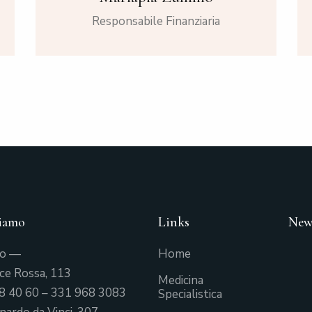
Responsabile Finanziaria
iamo
Links
New
mo —
Home
oce Rossa, 113
Medicina
8 40 60
–
331 968 3083
Specialistica