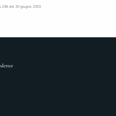
gs.196 del 30 giugno 2003.
sletter