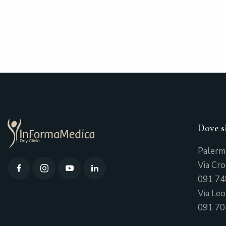
Dove s
Paler
Via Cr
091 74
Via Leo
091 70