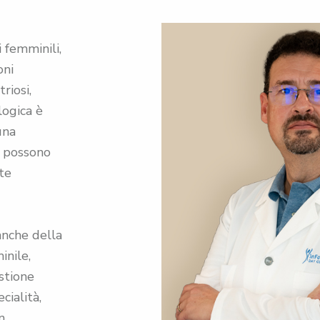
 femminili,
oni
riosi,
logica è
una
e possono
ute
anche della
inile,
estione
cialità,
n