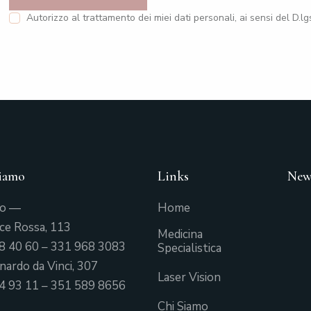
Autorizzo al trattamento dei miei dati personali, ai sensi del D.l
iamo
Links
New
mo —
Home
oce Rossa, 113
Medicina
8 40 60
–
331 968 3083
Specialistica
nardo da Vinci, 307
Laser Vision
4 93 11
–
351 589 8656
Chi Siamo