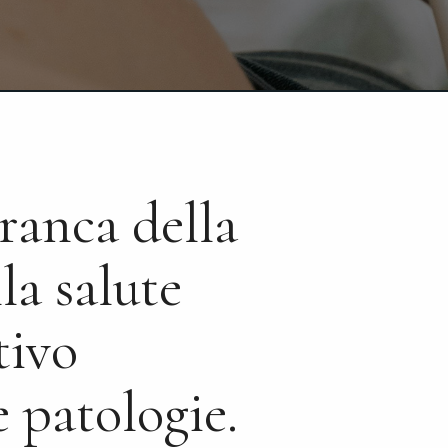
branca della
la salute
tivo
e patologie.