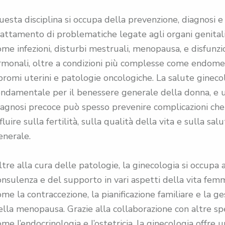
uesta disciplina si occupa della prevenzione, diagnosi e
rattamento di problematiche legate agli organi genitali
ome infezioni, disturbi mestruali, menopausa, e disfunzi
rmonali, oltre a condizioni più complesse come endomet
ibromi uterini e patologie oncologiche. La salute gineco
ondamentale per il benessere generale della donna, e 
iagnosi precoce può spesso prevenire complicazioni ch
fluire sulla fertilità, sulla qualità della vita e sulla sal
enerale.
ltre alla cura delle patologie, la ginecologia si occupa 
onsulenza e del supporto in vari aspetti della vita femm
ome la contraccezione, la pianificazione familiare e la g
ella menopausa. Grazie alla collaborazione con altre spe
ome l’endocrinologia e l’ostetricia, la ginecologia offre u